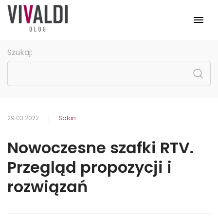
Meble
Szukaj:
Pomieszczenia
Kolekcje
Promocje
Strona główna
29.03.2022
Salon
Nowoczesne szafki RTV.
Przegląd propozycji i
rozwiązań