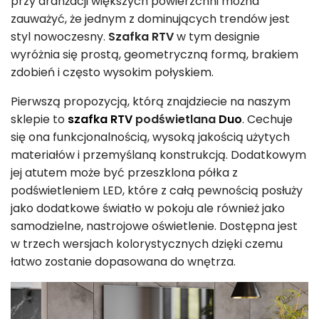
przy aranżacji większych powierzchni można
zauważyć, że jednym z dominujących trendów jest
styl nowoczesny.
Szafka RTV
w tym designie
wyróżnia się prostą, geometryczną formą, brakiem
zdobień i często wysokim połyskiem.
Pierwszą propozycją, którą znajdziecie na naszym
sklepie to
szafka RTV
podświetlana
Duo
. Cechuje
się ona funkcjonalnością, wysoką jakością użytych
materiałów i przemyślaną konstrukcją. Dodatkowym
jej atutem może być przeszklona półka z
podświetleniem LED, które z całą pewnością posłuży
jako dodatkowe światło w pokoju ale również jako
samodzielne, nastrojowe oświetlenie. Dostępna jest
w trzech wersjach kolorystycznych dzięki czemu
łatwo zostanie dopasowana do wnętrza.