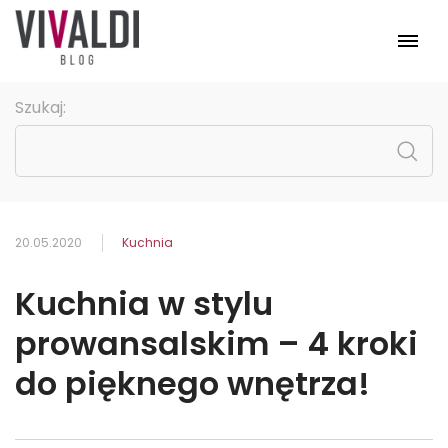
Meble
Szukaj:
Pomieszczenia
Kolekcje
Promocje
Strona główna
20.05.2020
Kuchnia
Kuchnia w stylu
prowansalskim – 4 kroki
do pięknego wnętrza!