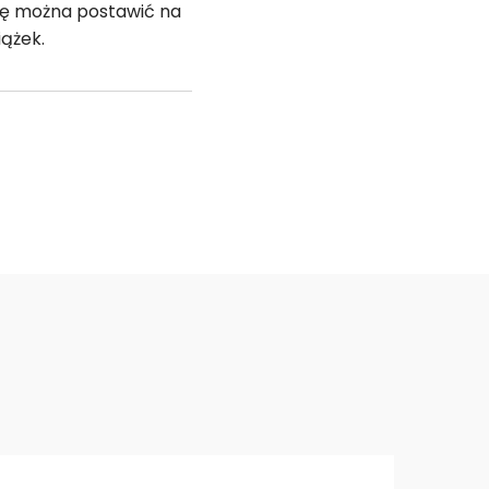
olę można postawić na
iążek.