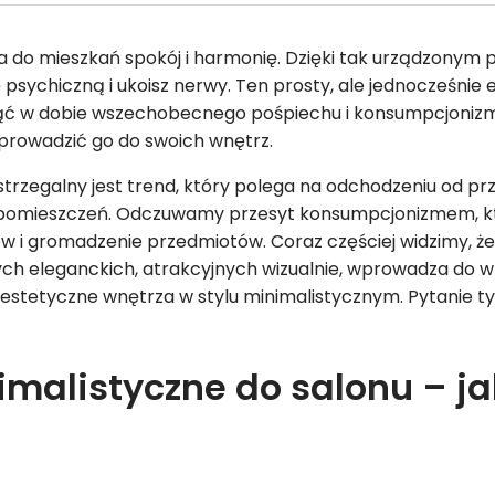
 do mieszkań spokój i harmonię. Dzięki tak urządzonym
sychiczną i ukoisz nerwy. Ten prosty, ale jednocześnie 
ąć w dobie wszechobecnego pośpiechu i konsumpcjonizmu
prowadzić go do swoich wnętrz.
trzegalny jest trend, który polega na odchodzeniu od p
 pomieszczeń. Odczuwamy przesyt konsumpcjonizmem, któ
ów i gromadzenie przedmiotów. Coraz częściej widzimy, 
ch eleganckich, atrakcyjnych wizualnie, wprowadza do w
estetyczne wnętrza w stylu minimalistycznym. Pytanie ty
malistyczne do salonu – j