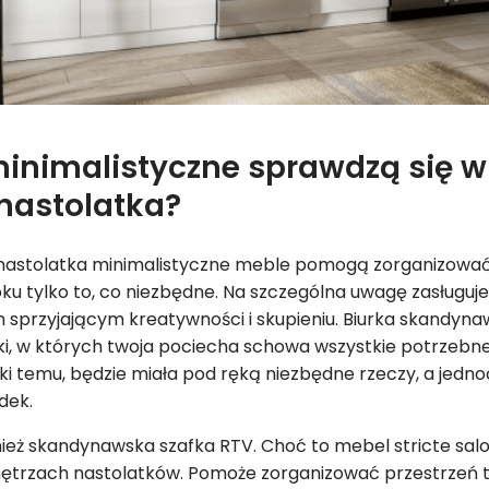
inimalistyczne sprawdzą się w
 nastolatka?
 nastolatka minimalistyczne meble pomogą zorganizować
u tylko to, co niezbędne. Na szczególna uwagę zasługuje 
sprzyjającym kreatywności i skupieniu. Biurka skandynaw
ki, w których twoja pociecha schowa wszystkie potrzebne k
ęki temu, będzie miała pod ręką niezbędne rzeczy, a jedn
dek.
ież skandynawska szafka RTV. Choć to mebel stricte sal
nętrzach nastolatków. Pomoże zorganizować przestrzeń t