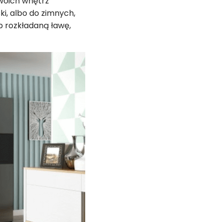
swoich wnętrz
i, albo do zimnych,
b rozkładaną ławę,