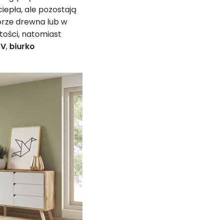
epła, ale pozostają
lorze drewna lub w
tości, natomiast
TV
,
biurko