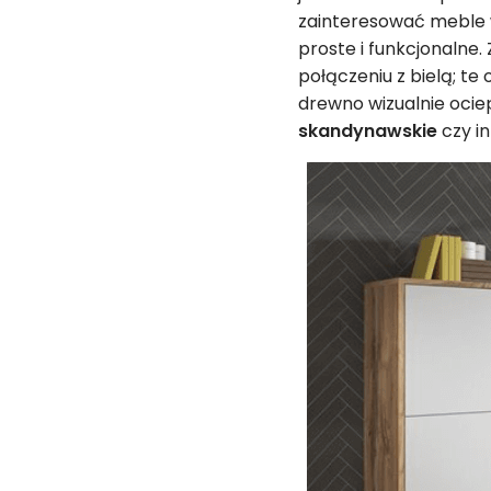
zainteresować meble w
proste i funkcjonalne.
połączeniu z bielą; te
drewno wizualnie ocie
skandynawskie
czy i