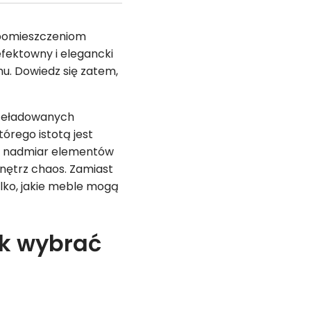
 pomieszczeniom
efektowny i elegancki
. Dowiedz się zatem,
rzeładowanych
rego istotą jest
że nadmiar elementów
nętrz chaos. Zamiast
lko, jakie meble mogą
ak wybrać