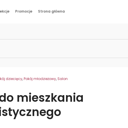
ekcje
Promocje
Strona główna
Meble
Pomieszczenia
Kolekcje
Promocje
Strona główna
kój dziecięcy
,
Pokój młodzieżowy
,
Salon
 do mieszkania
istycznego