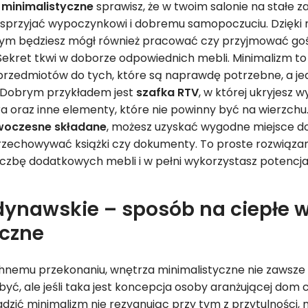
 minimalistyczne
sprawisz, że w twoim salonie na stałe za
sprzyjać wypoczynkowi i dobremu samopoczuciu. Dzięki 
ym będziesz mógł również pracować czy przyjmować gośc
kret tkwi w doborze odpowiednich mebli. Minimalizm to fi
przedmiotów do tych, które są naprawdę potrzebne, a je
. Dobrym przykładem jest
szafka RTV
, w której ukryjesz 
ra oraz inne elementy, które nie powinny być na wierzchu
woczesne składane
, możesz uzyskać wygodne miejsce do
zechowywać książki czy dokumenty. To proste rozwiązani
liczbę dodatkowych mebli i w pełni wykorzystasz potencja
ynawskie – sposób na ciepłe w
czne
emu przekonaniu, wnętrza minimalistyczne nie zawsze 
być, ale jeśli taka jest koncepcja osoby aranżującej dom c
zić minimalizm nie rezygnując przy tym z przytulności,