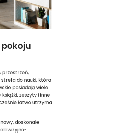
 pokoju
 przestrzeń,
strefa do nauki, która
skie posiadają wiele
siążki, zeszyty i inne
ocześnie łatwo utrzyma
onowy, doskonale
elewizyjno-