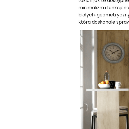
takich jak te dostępn
minimalizm i funkcjon
białych, geometryczny
która doskonale sprawd