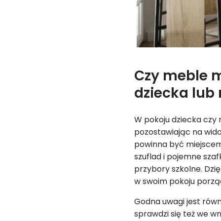
Czy meble m
dziecka lub
W pokoju dziecka czy
pozostawiając na widok
powinna być miejscem 
szuflad i pojemne szaf
przybory szkolne. Dzi
w swoim pokoju porzą
Godna uwagi jest równ
sprawdzi się też we w