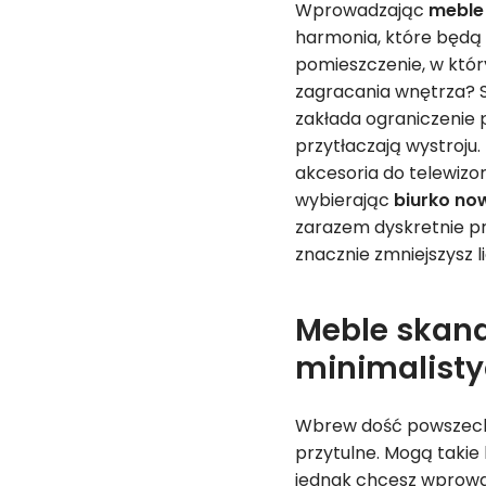
Wprowadzając
meble
harmonia, które będą 
pomieszczenie, w któr
zagracania wnętrza? Se
zakłada ograniczenie 
przytłaczają wystroju
akcesoria do telewizo
wybierając
biurko no
zarazem dyskretnie pr
znacznie zmniejszysz 
Meble skand
minimalisty
Wbrew dość powszechn
przytulne. Mogą takie 
jednak chcesz wprowad