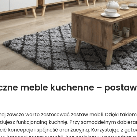
czne meble kuchenne – postaw
ej zawsze warto zastosować zestaw mebli. Dzięki takiem
nżujesz funkcjonalną kuchnię. Przy samodzielnym dobier
ić koncepcje i spójność aranżacyjną. Korzystając z go