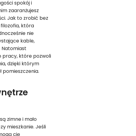
gości spokój i
nim zaaranżujesz
i. Jak to zrobić bez
lozofia, która
dnocześnie nie
wystające kable,
. Natomiast
 pracy, które pozwoli
a, dzięki którym
ł pomieszczenia.
nętrze
są zimne i mało
zy mieszkanie. Jeśli
 mogą cię