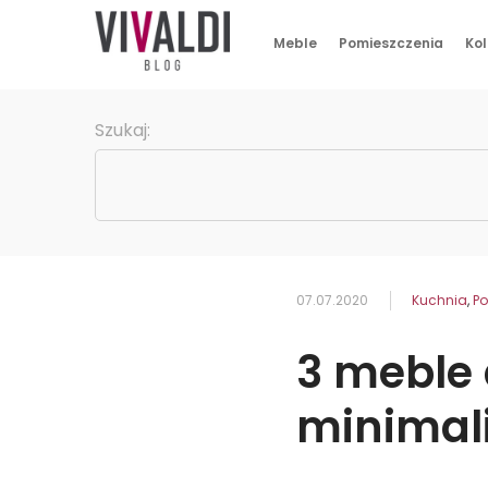
Meble
Pomieszczenia
Kol
Szukaj:
07.07.2020
Kuchnia
,
Po
3 meble
minimal