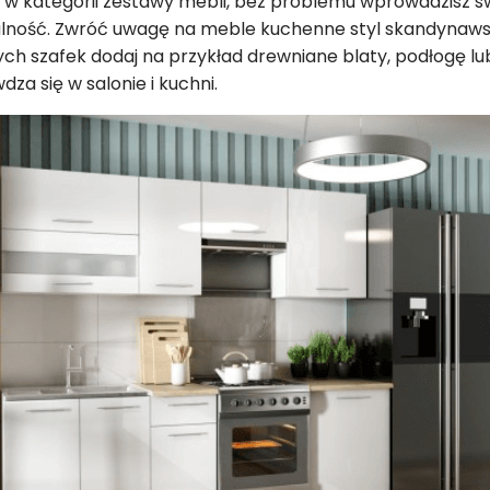
e w kategorii zestawy mebli, bez problemu wprowadzisz 
alność. Zwróć uwagę na meble kuchenne styl skandynawsk
ch szafek dodaj na przykład drewniane blaty, podłogę lu
za się w salonie i kuchni.