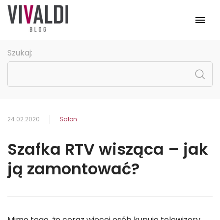
Meble
Szukaj:
Pomieszczenia
Kolekcje
Promocje
Strona główna
24.02.2020
Salon
Szafka RTV wisząca – jak
ją zamontować?
Mimo tego, że coraz więcej osób kupuje telewizory