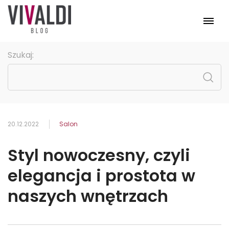
Meble
Szukaj:
Pomieszczenia
Kolekcje
Promocje
Strona główna
20.12.2022
Salon
Styl nowoczesny, czyli
elegancja i prostota w
naszych wnętrzach