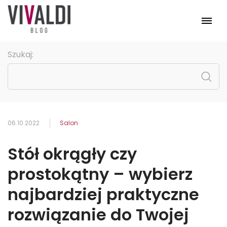
Meble
Szukaj:
Pomieszczenia
Kolekcje
Promocje
Strona główna
06.10.2022
Salon
Stół okrągły czy
prostokątny – wybierz
najbardziej praktyczne
rozwiązanie do Twojej