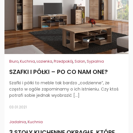
Biuro
,
Kuchnia
,
Łazienka
,
Przedpokój
,
Salon
,
Sypialnia
SZAFKI I PÓŁKI – PO CO NAM ONE?
Szafki i półki to meble tak bardzo „codzienne”, że
często w ogóle zapominamy o ich istnieniu. Czy ktoś
potrafi sobie jednak wyobrazić […]
03.01.2021
Jadalnia
,
Kuchnia
3 STOŁY KUCHENNE OKRĄGŁE, KTÓRE