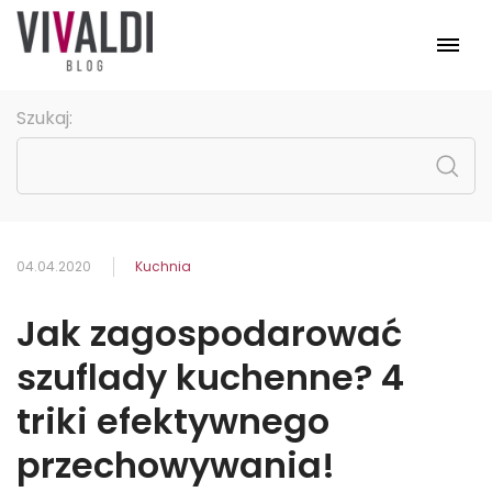
Meble
Szukaj:
Pomieszczenia
Kolekcje
Promocje
Strona główna
04.04.2020
Kuchnia
Jak zagospodarować
szuflady kuchenne? 4
triki efektywnego
przechowywania!