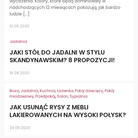
wyciszenia. Kolory, które będą dominowały w
nadchodzących 12 miesiącach pokazują, jak bardzo
ludzie […]
01.05.2020
Jadalnia
JAKI STÓŁ DO JADALNI W STYLU
SKANDYNAWSKIM? 8 PROPOZYCJI!
16.08.2020
Biuro
,
Jadalnia
,
Kuchnia
,
Łazienka
,
Pokój dziecięcy
,
Pokój
młodzieżowy
,
Przedpokój
,
Salon
,
Sypialnia
JAK USUNĄĆ RYSY Z MEBLI
LAKIEROWANYCH NA WYSOKI POŁYSK?
29.06.2020