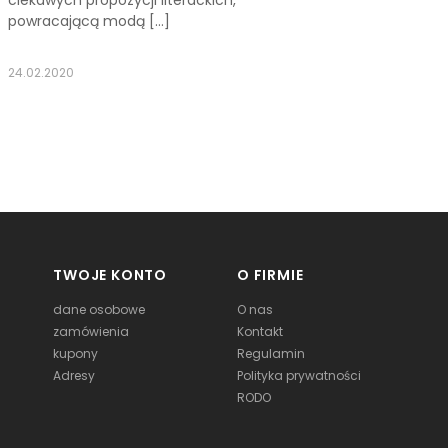
powracającą modą […]
24.02.2020
TWOJE KONTO
O FIRMIE
dane osobowe
O nas
zamówienia
Kontakt
kupony
Regulamin
Adresy
Polityka prywatności
RODO