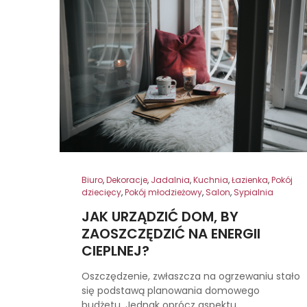
Biuro
,
Dekoracje
,
Jadalnia
,
Kuchnia
,
Łazienka
,
Pokój
dziecięcy
,
Pokój młodzieżowy
,
Salon
,
Sypialnia
JAK URZĄDZIĆ DOM, BY
ZAOSZCZĘDZIĆ NA ENERGII
CIEPLNEJ?
Oszczędzenie, zwłaszcza na ogrzewaniu stało
się podstawą planowania domowego
budżetu. Jednak oprócz aspektu