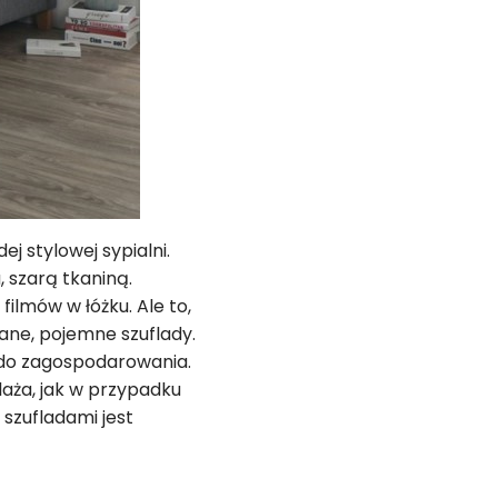
j stylowej sypialni.
, szarą tkaniną.
ilmów w łóżku. Ale to,
ane, pojemne szuflady.
i do zagospodarowania.
aża, jak w przypadku
 szufladami jest