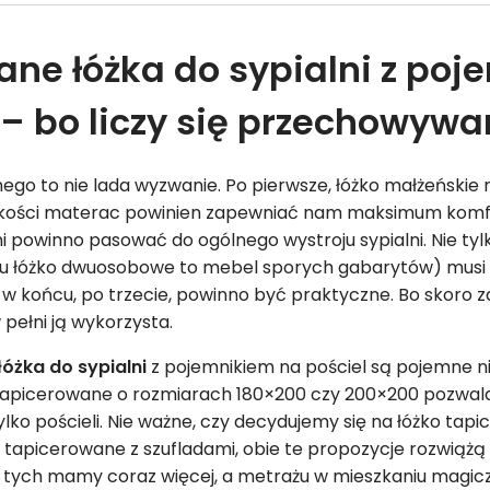
ne łóżka do sypialni z po
 – bo liczy się przechowywa
nego to nie lada wyzwanie. Po pierwsze, łóżko małżeński
akości materac powinien zapewniać nam maksimum komfo
i
powinno pasować do ogólnego wystroju sypialni. Nie tylk
cu łóżko dwuosobowe to mebel sporych gabarytów) mus
 w końcu, po trzecie, powinno być praktyczne. Bo skoro za
 pełni ją wykorzysta.
łóżka do sypialni
z pojemnikiem na pościel są pojemne ni
 tapicerowane o rozmiarach 180×200 czy 200×200 pozwal
lko pościeli. Nie ważne, czy decydujemy się na łóżko tap
 tapicerowane z szufladami, obie te propozycje rozwiąż
tych mamy coraz więcej, a metrażu w mieszkaniu magicz