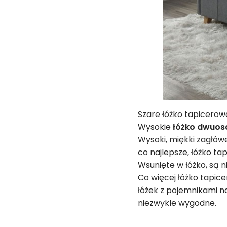
Szare łóżko tapicerowa
Wysokie
łóżko dwuos
Wysoki, miękki zagłówe
co najlepsze, łóżko ta
Wsunięte w łóżko, są 
Co więcej łóżko tapic
łóżek z pojemnikami na
niezwykle wygodne.