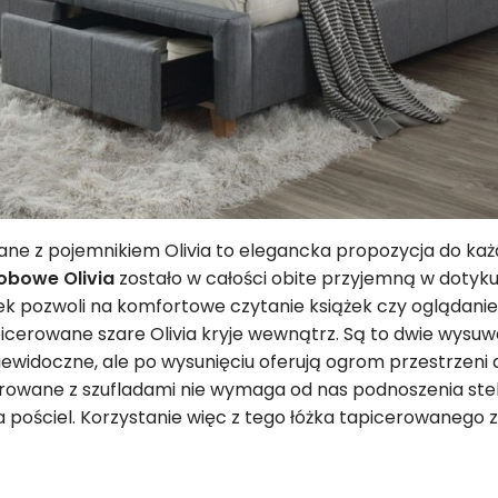
ne z pojemnikiem Olivia to elegancka propozycja do każde
obowe Olivia
zostało w całości obite przyjemną w dotyku
k pozwoli na komfortowe czytanie książek czy oglądanie f
picerowane szare Olivia kryje wewnątrz. Są to dwie wysuw
niewidoczne, ale po wysunięciu oferują ogrom przestrzen
erowane z szufladami nie wymaga od nas podnoszenia stel
 pościel. Korzystanie więc z tego łóżka tapicerowanego z