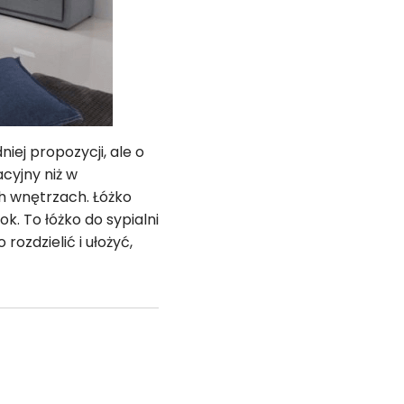
ej propozycji, ale o
acyjny niż w
h wnętrzach. Łóżko
. To łóżko do sypialni
rozdzielić i ułożyć,