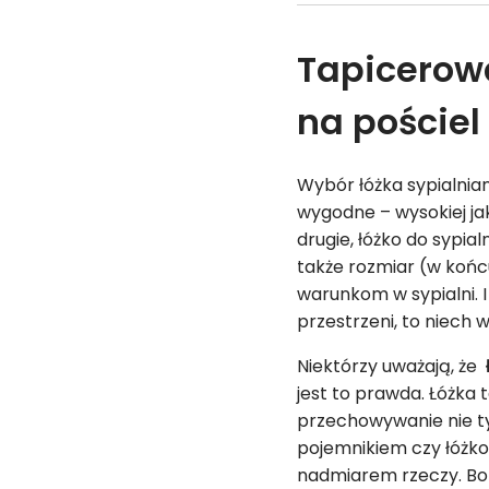
Tapicerowa
na pościel
Wybór łóżka sypialnia
wygodne – wysokiej j
drugie, łóżko do
sypialn
także rozmiar (w koń
warunkom w sypialni. I
przestrzeni, to niech w
Niektórzy uważają, że
jest to prawda. Łóżka
przechowywanie nie ty
pojemnikiem czy łóżko
nadmiarem rzeczy. Bo 