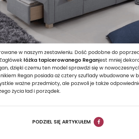
erowane w naszym zestawieniu. Dość podobne do poprzedni
 Zagłówek
łóżka tapicerowanego Regan
jest mniej dekor
an, dzięki czemu ten model sprawdzi się w nowoczesnyc
ikiem Regan posiada aż cztery szuflady wbudowane w bok
ystkie ważne przedmioty, ale pozwoli je także odpowiednio 
go życia ład i porządek.
PODZIEL SIĘ ARTYKUŁEM