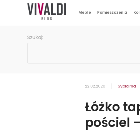
Meble
Pomieszczenia
Kol
Szukaj:
22.02.2020
Sypialnia
Łóżko t
pościel 