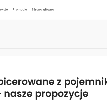
ekcje
Promocje
Strona główna
Meble
Pomieszczenia
Kolekcje
Promocje
Strona główna
apicerowane z pojemni
– nasze propozycje