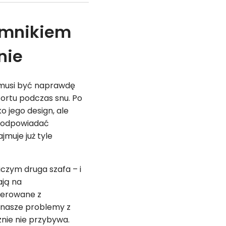
jemnikiem
nie
e musi być naprawdę
rtu podczas snu. Po
o jego design, ale
i odpowiadać
jmuje już tyle
czym druga szafa – i
ają na
icerowane z
ą nasze problemy z
nie nie przybywa.